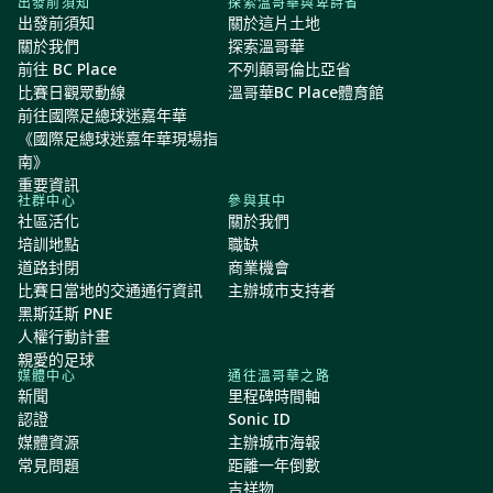
出發前須知
探索溫哥華與卑詩省
出發前須知
關於這片土地
關於我們
探索溫哥華
前往 BC Place
不列顛哥倫比亞省
比賽日觀眾動線
溫哥華BC Place體育館
前往國際足總球迷嘉年華
《國際足總球迷嘉年華現場指
南》
重要資訊
社群中心
參與其中
社區活化
關於我們
培訓地點
職缺
道路封閉
商業機會
比賽日當地的交通通行資訊
主辦城市支持者
黑斯廷斯 PNE
人權行動計畫
親愛的足球
媒體中心
通往溫哥華之路
新聞
里程碑時間軸
認證
Sonic ID
媒體資源
主辦城市海報
常見問題
距離一年倒數
吉祥物