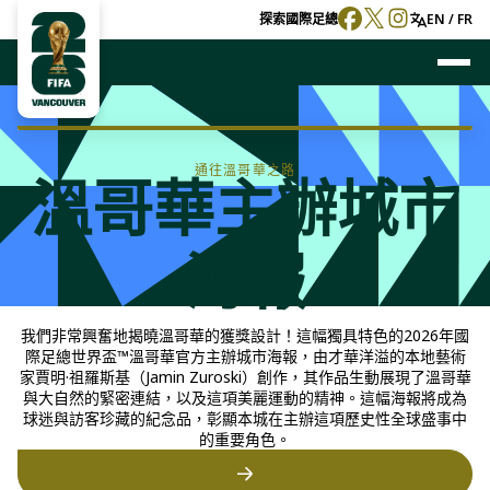
探索
國際足總
EN / FR
通往溫哥華之路
溫哥華主辦城市
海報
我們非常興奮地揭曉溫哥華的獲獎設計！這幅獨具特色的2026年國
際足總世界盃™溫哥華官方主辦城市海報，由才華洋溢的本地藝術
家賈明·祖羅斯基（Jamin Zuroski）創作，其作品生動展現了溫哥華
與大自然的緊密連結，以及這項美麗運動的精神。這幅海報將成為
球迷與訪客珍藏的紀念品，彰顯本城在主辦這項歷史性全球盛事中
的重要角色。