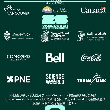
資金合作夥伴
我們謹此聲明，此地坐落於 xʷməθkʷəy̓əm（
穆斯基姆印第安部落
）、
Sḵwx̱wú7mesh Úxwumixw（
斯夸米什民族
）以及 səlilwətaɬ（
茨萊爾-沃圖斯
民族
）未曾割讓的傳統領土之上。