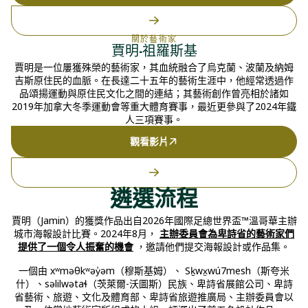
關於藝術家
賈明·祖羅斯基
賈明是一位屢獲殊榮的藝術家，其血統融合了烏克蘭、波蘭及納姆
吉斯原住民的血脈。在長達二十五年的藝術生涯中，他經常透過作
品頌揚運動與原住民文化之間的連結；其藝術創作曾亮相於諸如
2019年加拿大冬季運動會等重大體育賽事，最近更參與了2024年鐵
人三項賽事。
觀看影片
遴選流程
賈明（Jamin）的獲獎作品出自2026年國際足總世界盃™溫哥華主辦
城市海報設計比賽。2024年8月，
主辦委員會為卑詩省的藝術家們
提供了一個令人振奮的機會
，邀請他們提交海報設計或作品集。
一個由 xʷməθkʷəy̓əm（穆斯基姆）、 Sḵwx̱wú7mesh（斯夸米
什）、səlilwətaɬ（茨萊爾-沃圖斯）民族、卑詩省展館公司、卑詩
省藝術、旅遊、文化及體育部、卑詩省旅遊推廣局、主辦委員會以